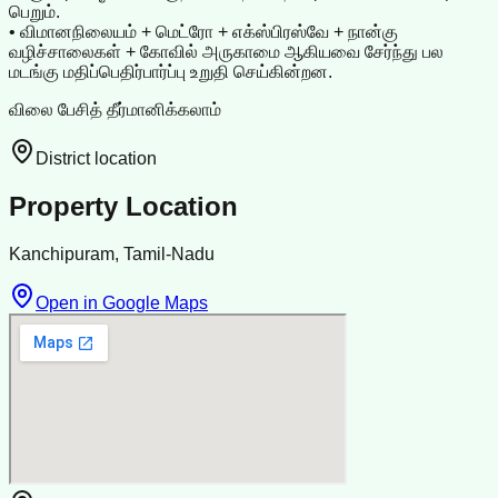
பெறும்.
• விமானநிலையம் + மெட்ரோ + எக்ஸ்பிரஸ்வே + நான்கு
வழிச்சாலைகள் + கோவில் அருகாமை ஆகியவை சேர்ந்து பல
மடங்கு மதிப்பெதிர்பார்ப்பு உறுதி செய்கின்றன.
விலை பேசித் தீர்மானிக்கலாம்
District location
Property Location
Kanchipuram, Tamil-Nadu
Open in Google Maps