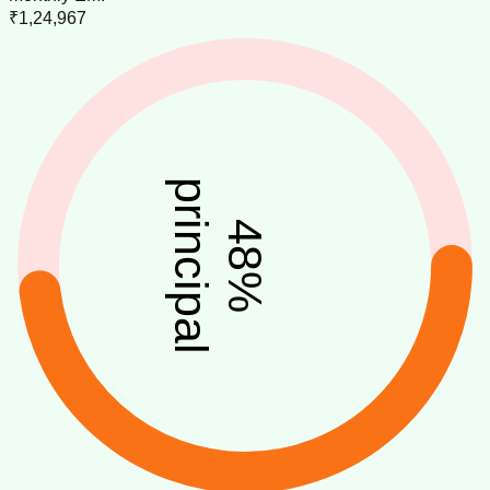
₹1,24,967
principal
48
%