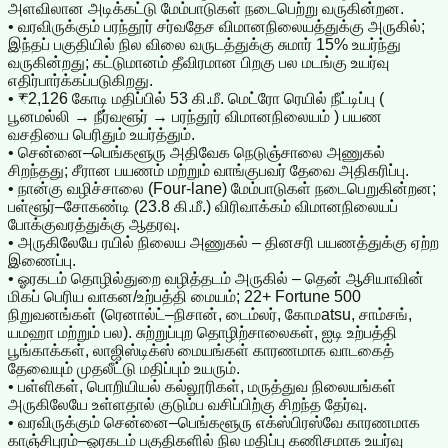
அளவிலான அடிக்கட்டு மேம்பாடுகள் நடைபெற்று வருகின்றன.
• வரவிருக்கும் பரந்தூர் சர்வதேச விமானநிலையத்துக்கு அருகில்;
இந்தப் பகுதியில் நில விலை வருடத்துக்கு சுமார் 15% உயர்ந்து
வருகின்றது; கட்டுமானம் தீவிரமான பிறகு பல மடங்கு உயர்வு
எதிர்பார்க்கப்படுகிறது.
• ₹2,126 கோடி மதிப்பில் 53 கி.மீ. மெட்ரோ ரெயில் நீட்டிப்பு (
பூனமல்லி → நீர்வளூர் → பரந்தூர் விமானநிலையம் ) பயண
வசதியை பெரிதும் உயர்த்தும்.
• சென்னை–பெங்களூரு அதிவேக நெடுஞ்சாலை அணுகல்
சிறந்தது; சீரான பயணம் மற்றும் வாங்குபவர் தேவை அதிகரிப்பு.
• நான்கு வழிச்சாலை (Four‑lane) மேம்பாடுகள் நடைபெறுகின்றன;
பள்ளூர்–சோகண்டி (23.8 கி.மீ.) விரிவாக்கம் விமானநிலையப்
போக்குவரத்துக்கு ஆதரவு.
• அருகிலேயே ரயில் நிலைய அணுகல் – தினசரி பயணத்துக்கு ஏற்ற
இணைப்பு.
• ஓரகடம் தொழில்துறை வழித்தடம் அருகில் – தென் ஆசியாவின்
மிகப் பெரிய வாகன/உற்பத்தி மையம்; 22+ Fortune 500
நிறுவனங்கள் (ரெனால்ட்–நிசான், டைம்லர், கோமatsu, சாம்சங்,
யமஹா மற்றும் பல). சுற்றுப்புற தொழிற்சாலைகள், ஐடி உற்பத்தி
பூங்காக்கள், லாஜிஸ்டிக்ஸ் மையங்கள் காரணமாக வாடகைத்
தேவையும் முதலீட்டு மதிப்பும் உயரும்.
• பள்ளிகள், பொறியியல் கல்லூரிகள், மருத்துவ நிலையங்கள்
அருகிலேயே உள்ளதால் குடும்ப வசிப்பிற்கு சிறந்த தேர்வு.
• வரவிருக்கும் சென்னை–பெங்களூரு எக்ஸ்பிரஸ்வே காரணமாக
காஞ்சிபுரம்–ஓரகடம் பகுதிகளில் நில மதிப்பு கணிசமாக உயர்வு