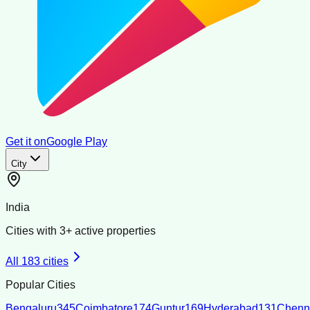
Get it on
Google Play
City
India
Cities with
3
+ active properties
All
183
cities
Popular Cities
Bengaluru
345
Coimbatore
174
Guntur
169
Hyderabad
131
Chenn