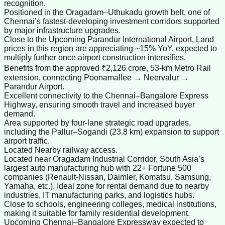
recognition.
Positioned in the Oragadam–Uthukadu growth belt, one of
Chennai’s fastest‑developing investment corridors supported
by major infrastructure upgrades.
Close to the Upcoming Parandur International Airport, Land
prices in this region are appreciating ~15% YoY, expected to
multiply further once airport construction intensifies.
Benefits from the approved ₹2,126 crore, 53‑km Metro Rail
extension, connecting Poonamallee → Neervalur →
Parandur Airport.
Excellent connectivity to the Chennai–Bangalore Express
Highway, ensuring smooth travel and increased buyer
demand.
Area supported by four‑lane strategic road upgrades,
including the Pallur–Sogandi (23.8 km) expansion to support
airport traffic.
Located Nearby railway access.
Located near Oragadam Industrial Corridor, South Asia’s
largest auto manufacturing hub with 22+ Fortune 500
companies (Renault‑Nissan, Daimler, Komatsu, Samsung,
Yamaha, etc.). Ideal zone for rental demand due to nearby
industries, IT manufacturing parks, and logistics hubs.
Close to schools, engineering colleges, medical institutions,
making it suitable for family residential development.
Upcoming Chennai–Bangalore Expressway expected to