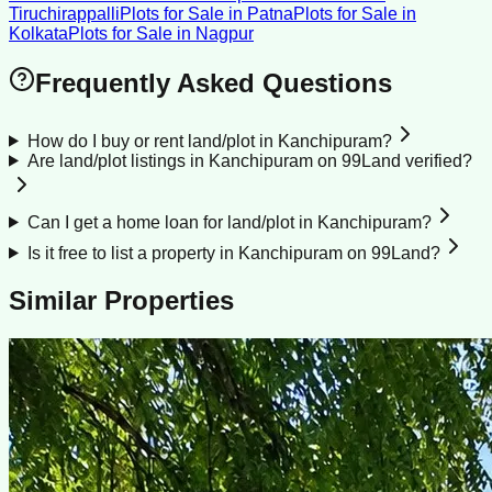
Tiruchirappalli
Plots for Sale
in
Patna
Plots for Sale
in
Kolkata
Plots for Sale
in
Nagpur
Frequently Asked Questions
How do I buy or rent land/plot in Kanchipuram?
Are land/plot listings in Kanchipuram on 99Land verified?
Can I get a home loan for land/plot in Kanchipuram?
Is it free to list a property in Kanchipuram on 99Land?
Similar Properties