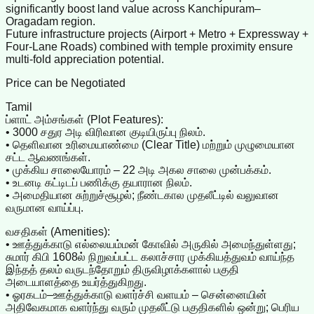
significantly boost land value across Kanchipuram–
Oragadam region.
Future infrastructure projects (Airport + Metro + Expressway +
Four‑Lane Roads) combined with temple proximity ensure
multi‑fold appreciation potential.
Price can be Negotiated
Tamil
ப்ளாட் அம்சங்கள் (Plot Features):
• 3000 சதுர அடி விரிவான குடியிருப்பு நிலம்.
• தெளிவான உரிமையாண்மை (Clear Title) மற்றும் முழுமையான
சட்ட ஆவணங்கள்.
• முக்கிய சாலையோரம் – 22 அடி அகல சாலை முன்பக்கம்.
• உடனடி கட்டிடப் பணிக்கு தயாரான நிலம்.
• அமைதியான சுற்றுச்சூழல்; நீண்டகால முதலீட்டில் வலுவான
வருமான வாய்ப்பு.
வசதிகள் (Amenities):
• ஊத்துக்காடு எல்லையம்மன் கோவில் அருகில் அமைந்துள்ளது;
சுமார் கிபி 1608ல் நிறுவப்பட்ட கலாச்சார முக்கியத்துவம் வாய்ந்த
இந்தத் தலம் வருடந்தோறும் திருவிழாக்களால் பகுதி
அடையாளத்தை உயர்த்துகிறது.
• ஓரகடம்–ஊத்துக்காடு வளர்ச்சி வளயம் – சென்னையின்
அதிவேகமாக வளர்ந்து வரும் முதலீட்டு பகுதிகளில் ஒன்று; பெரிய