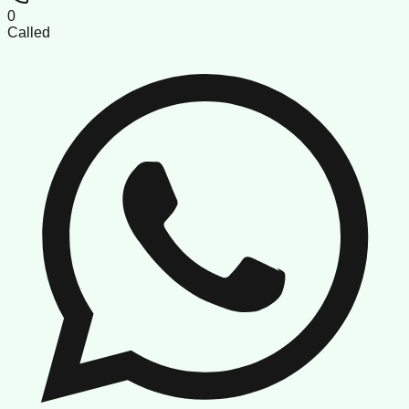
0
Called