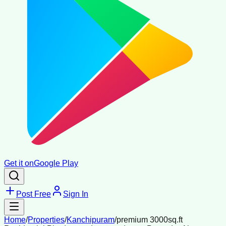
Get it on
Google Play
Post Free
Sign In
Home
/
Properties
/
Kanchipuram
/
premium 3000sq.ft