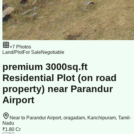
+
7
Photos
Land/Plot
For Sale
Negotiable
premium 3000sq.ft
Residential Plot (on road
property) near Parandur
Airport
Near to Parandur Airport, oragadam, Kanchipuram, Tamil-
Nadu
₹1.80 Cr