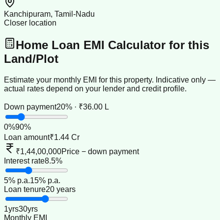
Kanchipuram, Tamil-Nadu
Closer location
Home Loan EMI Calculator for this
Land/Plot
Estimate your monthly EMI for this property. Indicative only —
actual rates depend on your lender and credit profile.
Down payment
20% · ₹36.00 L
0
%
90
%
Loan amount
₹1.44 Cr
₹1,44,00,000
Price − down payment
Interest rate
8.5%
5
% p.a.
15
% p.a.
Loan tenure
20 years
1
yrs
30
yrs
Monthly EMI