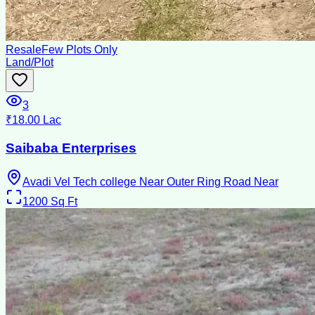
Resale
Few Plots Only
Land/Plot
3
₹18.00 Lac
Saibaba Enterprises
Avadi Vel Tech college Near Outer Ring Road Near
1200
Sq Ft