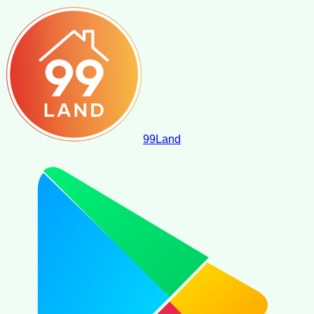
99
Land