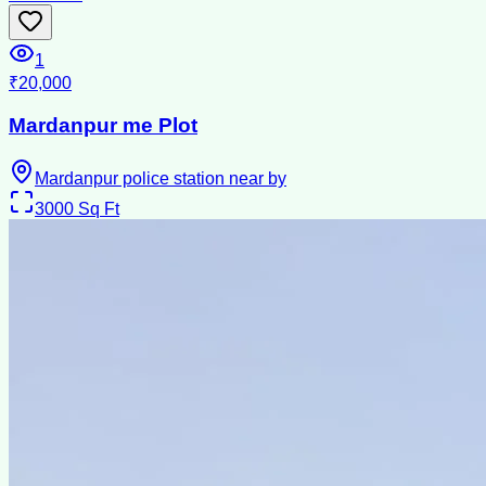
1
₹20,000
Mardanpur me Plot
Mardanpur police station near by
3000
Sq Ft